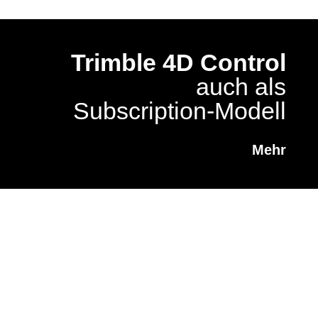
Trimble 4D Control
auch als
Subscription-Modell
Mehr
Trimble
X9
Laserscanner
setzt neue Massstäbe