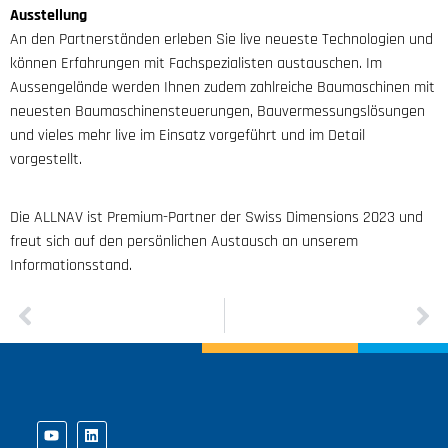
Ausstellung
An den Partnerständen erleben Sie live neueste Technologien und
können Erfahrungen mit Fachspezialisten austauschen. Im
Aussengelände werden Ihnen zudem zahlreiche Baumaschinen mit
neuesten Baumaschinensteuerungen, Bauvermessungslösungen
und vieles mehr live im Einsatz vorgeführt und im Detail
vorgestellt.
Die ALLNAV ist Premium-Partner der Swiss Dimensions 2023 und
freut sich auf den persönlichen Austausch an unserem
Informationsstand.
ZURÜCK
WEITER
Erweiterung des Trimble Technology Lab am FHNW Campus Muttenz mit Schwerpunkt „Planung und Geomatik“
Einmalige Messfahrt, vielfältige Datennutzung