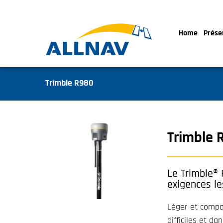
Home
Prése
Trimble R980
Trimble 
Le Trimble®
exigences le
Léger et compac
difficiles et d