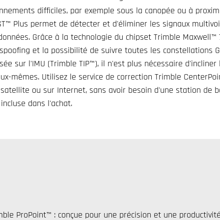
nnements difficiles, par exemple sous la canopée ou à proxim
™ Plus permet de détecter et d'éliminer les signaux multivoie
s données. Grâce à la technologie du chipset Trimble Maxwell™ 
-spoofing et la possibilité de suivre toutes les constellation
asée sur l'IMU (Trimble TIP™), il n'est plus nécessaire d'inclin
eux-mêmes. Utilisez le service de correction Trimble CenterPo
satellite ou sur Internet, sans avoir besoin d'une station de 
incluse dans l'achat.
le ProPoint™ : conçue pour une précision et une productivit