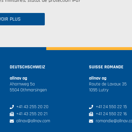
militaires, statut de protection IP67
VOIR PLUS
DEUTSCHSCHWEIZ
SUISSE ROMANDE
allnav ag
allnav ag
Ahornweg 5a
Route de Lavaux 35
5504 Othmarsingen
1095 Lutry
+41 43 255 20 20
+41 24 550 22 15
+41 43 255 20 21
+41 24 550 22 16
allnav@allnav.com
romandie@allnav.