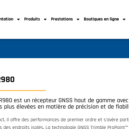
ntation
Produits
Prestations
Boutiques en ligne
R980
 R980 est un récepteur GNSS haut de gamme avec 
s plus élevées en matière de précision et de fiabili
t, il offre des performances de premier ordre et s'avère part
ans des endroits isolés. La technologie GNSS Trimble ProPoin