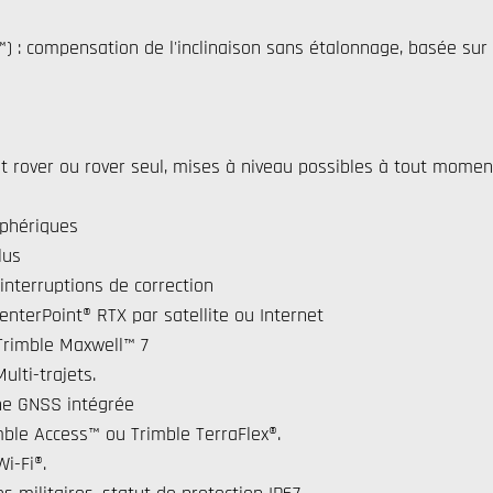
™) : compensation de l'inclinaison sans étalonnage, basée sur 
et rover ou rover seul, mises à niveau possibles à tout moment
sphériques
lus
 interruptions de correction
enterPoint® RTX par satellite ou Internet
 Trimble Maxwell™ 7
lti-trajets.
ne GNSS intégrée
imble Access™ ou Trimble TerraFlex®.
i-Fi®.