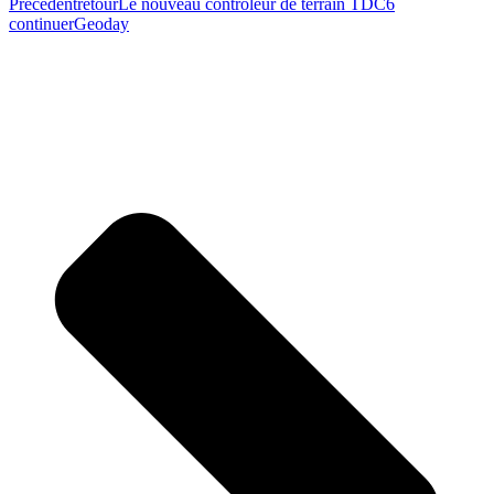
Précédent
retour
Le nouveau contrôleur de terrain TDC6
continuer
Geoday