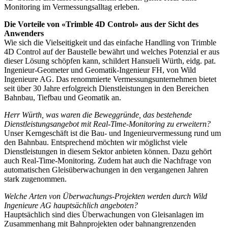
Monitoring im Vermessungsalltag erleben.
Die Vorteile von «Trimble 4D Control» aus der Sicht des
Anwenders
Wie sich die Vielseitigkeit und das einfache Handling von Trimble
4D Control auf der Baustelle bewährt und welches Potenzial er aus
dieser Lösung schöpfen kann, schildert Hansueli Würth, eidg. pat.
Ingenieur-Geometer und Geomatik-Ingenieur FH, von Wild
Ingenieure AG. Das renommierte Vermessungsunternehmen bietet
seit über 30 Jahre erfolgreich Dienstleistungen in den Bereichen
Bahnbau, Tiefbau und Geomatik an.
Herr Würth, was waren die Beweggründe, das bestehende
Dienstleistungsangebot mit Real-Time-Monitoring zu erweitern?
Unser Kerngeschäft ist die Bau- und Ingenieurvermessung rund um
den Bahnbau. Entsprechend möchten wir möglichst viele
Dienstleistungen in diesem Sektor anbieten können. Dazu gehört
auch Real-Time-Monitoring. Zudem hat auch die Nachfrage von
automatischen Gleisüberwachungen in den vergangenen Jahren
stark zugenommen.
Welche Arten von Überwachungs-Projekten werden durch Wild
Ingenieure AG hauptsächlich angeboten?
Hauptsächlich sind dies Überwachungen von Gleisanlagen im
Zusammenhang mit Bahnprojekten oder bahnangrenzenden