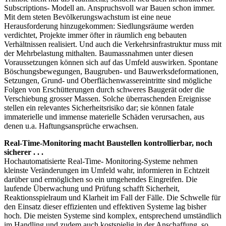
Subscriptions- Modell an. Anspruchsvoll war Bauen schon immer.
Mit dem steten Bevölkerungswachstum ist eine neue
Herausforderung hinzugekommen: Siedlungsräume werden
verdichtet, Projekte immer öfter in räumlich eng bebauten
Verhältnissen realisiert. Und auch die Verkehrsinfrastruktur muss mit
der Mehrbelastung mithalten. Baumassnahmen unter diesen
Voraussetzungen können sich auf das Umfeld auswirken. Spontane
Böschungsbewegungen, Baugruben- und Bauwerksdeformationen,
Setzungen, Grund- und Oberflächenwassereintritte sind mögliche
Folgen von Erschütterungen durch schweres Baugerät oder die
Verschiebung grosser Massen. Solche überraschenden Ereignisse
stellen ein relevantes Sicherheitsrisiko dar; sie können fatale
immaterielle und immense materielle Schäden verursachen, aus
denen u.a. Haftungsansprüche erwachsen.
Real-Time-Monitoring macht Baustellen kontrollierbar, noch
sicherer . . .
Hochautomatisierte Real-Time- Monitoring-Systeme nehmen
kleinste Veränderungen im Umfeld wahr, informieren in Echtzeit
darüber und ermöglichen so ein umgehendes Eingreifen. Die
laufende Überwachung und Prüfung schafft Sicherheit,
Reaktionsspielraum und Klarheit im Fall der Fälle. Die Schwelle für
den Einsatz dieser effizienten und effektiven Systeme lag bisher
hoch. Die meisten Systeme sind komplex, entsprechend umständlich
im Handling und zudem auch kostspielig in der Anschaffung, so