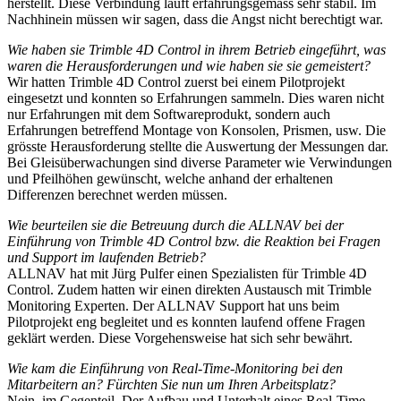
herstellt. Diese Verbindung läuft erfahrungsgemäss sehr stabil. Im
Nachhinein müssen wir sagen, dass die Angst nicht berechtigt war.
Wie haben sie Trimble 4D Control in ihrem Betrieb eingeführt, was
waren die Herausforderungen und wie haben sie sie gemeistert?
Wir hatten Trimble 4D Control zuerst bei einem Pilotprojekt
eingesetzt und konnten so Erfahrungen sammeln. Dies waren nicht
nur Erfahrungen mit dem Softwareprodukt, sondern auch
Erfahrungen betreffend Montage von Konsolen, Prismen, usw. Die
grösste Herausforderung stellte die Auswertung der Messungen dar.
Bei Gleisüberwachungen sind diverse Parameter wie Verwindungen
und Pfeilhöhen gewünscht, welche anhand der erhaltenen
Differenzen berechnet werden müssen.
Wie beurteilen sie die Betreuung durch die ALLNAV bei der
Einführung von Trimble 4D Control bzw. die Reaktion bei Fragen
und Support im laufenden Betrieb?
ALLNAV hat mit Jürg Pulfer einen Spezialisten für Trimble 4D
Control. Zudem hatten wir einen direkten Austausch mit Trimble
Monitoring Experten. Der ALLNAV Support hat uns beim
Pilotprojekt eng begleitet und es konnten laufend offene Fragen
geklärt werden. Diese Vorgehensweise hat sich sehr bewährt.
Wie kam die Einführung von Real-Time-Monitoring bei den
Mitarbeitern an? Fürchten Sie nun um Ihren Arbeitsplatz?
Nein, im Gegenteil. Der Aufbau und Unterhalt eines Real-Time-