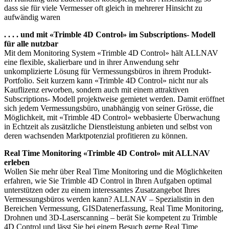
dass sie für viele Vermesser oft gleich in mehrerer Hinsicht zu
aufwändig waren
. . . . und mit «Trimble 4D Control» im Subscriptions- Modell
für alle nutzbar
Mit dem Monitoring System «Trimble 4D Control» hält ALLNAV
eine flexible, skalierbare und in ihrer Anwendung sehr
unkomplizierte Lösung für Vermessungsbüros in ihrem Produkt-
Portfolio. Seit kurzem kann «Trimble 4D Control» nicht nur als
Kauflizenz erworben, sondern auch mit einem attraktiven
Subscriptions- Modell projektweise gemietet werden. Damit eröffnet
sich jedem Vermessungsbüro, unabhängig von seiner Grösse, die
Möglichkeit, mit «Trimble 4D Control» webbasierte Überwachung
in Echtzeit als zusätzliche Dienstleistung anbieten und selbst von
deren wachsenden Marktpotenzial profitieren zu können.
Real Time Monitoring «Trimble 4D Control» mit ALLNAV
erleben
Wollen Sie mehr über Real Time Monitoring und die Möglichkeiten
erfahren, wie Sie Trimble 4D Control in Ihren Aufgaben optimal
unterstützen oder zu einem interessantes Zusatzangebot Ihres
Vermessungsbüros werden kann? ALLNAV – Spezialistin in den
Bereichen Vermessung, GISDatenerfassung, Real Time Monitoring,
Drohnen und 3D-Laserscanning – berät Sie kompetent zu Trimble
4D Control und lässt Sie bei einem Besuch gerne Real Time