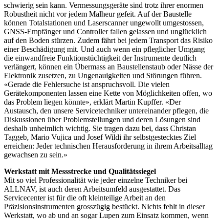
schwierig sein kann. Vermessungsgeräte sind trotz ihrer enormen
Robustheit nicht vor jedem Malheur gefeit. Auf der Baustelle
können Totalstationen und Laserscanner ungewollt umgestossen,
GNSS-Empfänger und Controller fallen gelassen und unglücklich
auf den Boden stürzen. Zudem fährt bei jedem Transport das Risiko
einer Beschädigung mit. Und auch wenn ein pfleglicher Umgang
die einwandfreie Funktionstüchtigkeit der Instrumente deutlich
verlängert, können ein Übermass an Baustellenstaub oder Nässe der
Elektronik zusetzen, zu Ungenauigkeiten und Störungen führen.
«Gerade die Fehlersuche ist anspruchsvoll. Die vielen
Gerätekomponenten lassen eine Kette von Möglichkeiten offen, wo
das Problem liegen könnte», erklärt Martin Kupffer. «Der
Austausch, den unsere Servicetechniker untereinander pflegen, die
Diskussionen über Problemstellungen und deren Lösungen sind
deshalb unheimlich wichtig. Sie tragen dazu bei, dass Christan
Taggeb, Mario Vujica und Josef Wildi ihr selbstgestecktes Ziel
erreichen: Jeder technischen Herausforderung in ihrem Arbeitsalltag
gewachsen zu sein.»
Werkstatt mit Messstrecke und Qualitätssiegel
Mit so viel Professionalität wie jeder einzelne Techniker bei
ALLNAV, ist auch deren Arbeitsumfeld ausgestattet. Das
Servicecenter ist für die oft kleinteilige Arbeit an den
Präzisionsinstrumenten grosszügig bestückt. Nichts fehlt in dieser
Werkstatt, wo ab und an sogar Lupen zum Einsatz kommen, wenn