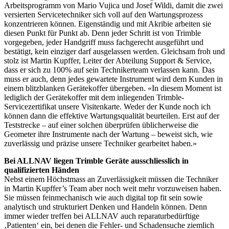
Arbeitsprogramm von Mario Vujica und Josef Wildi, damit die zwei
versierten Servicetechniker sich voll auf den Wartungsprozess
konzentrieren können. Eigenständig und mit Akribie arbeiten sie
diesen Punkt für Punkt ab. Denn jeder Schritt ist von Trimble
vorgegeben, jeder Handgriff muss fachgerecht ausgeführt und
bestätigt, kein einziger darf ausgelassen werden. Gleichsam froh und
stolz ist Martin Kupffer, Leiter der Abteilung Support & Service,
dass er sich zu 100% auf sein Technikerteam verlassen kann. Das
muss er auch, denn jedes gewartete Instrument wird dem Kunden in
einem blitzblanken Gerätekoffer übergeben. «In diesem Moment ist
lediglich der Gerätekoffer mit dem inliegenden Trimble-
Servicezertifikat unsere Visitenkarte. Weder der Kunde noch ich
können dann die effektive Wartungsqualität beurteilen. Erst auf der
Teststrecke – auf einer solchen überprüfen üblicherweise die
Geometer ihre Instrumente nach der Wartung – beweist sich, wie
zuverlässig und präzise unsere Techniker gearbeitet haben.»
Bei ALLNAV liegen Trimble Geräte ausschliesslich in
qualifizierten Händen
Nebst einem Höchstmass an Zuverlässigkeit müssen die Techniker
in Martin Kupffer’s Team aber noch weit mehr vorzuweisen haben.
Sie müssen feinmechanisch wie auch digital top fit sein sowie
analytisch und strukturiert Denken und Handeln können. Denn
immer wieder treffen bei ALLNAV auch reparaturbedürftige
‚Patienten‘ ein, bei denen die Fehler- und Schadensuche ziemlich