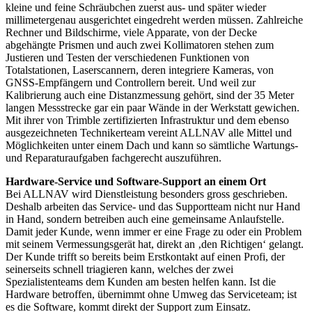
kleine und feine Schräubchen zuerst aus- und später wieder
millimetergenau ausgerichtet eingedreht werden müssen. Zahlreiche
Rechner und Bildschirme, viele Apparate, von der Decke
abgehängte Prismen und auch zwei Kollimatoren stehen zum
Justieren und Testen der verschiedenen Funktionen von
Totalstationen, Laserscannern, deren integriere Kameras, von
GNSS-Empfängern und Controllern bereit. Und weil zur
Kalibrierung auch eine Distanzmessung gehört, sind der 35 Meter
langen Messstrecke gar ein paar Wände in der Werkstatt gewichen.
Mit ihrer von Trimble zertifizierten Infrastruktur und dem ebenso
ausgezeichneten Technikerteam vereint ALLNAV alle Mittel und
Möglichkeiten unter einem Dach und kann so sämtliche Wartungs-
und Reparaturaufgaben fachgerecht auszuführen.
Hardware-Service und Software-Support an einem Ort
Bei ALLNAV wird Dienstleistung besonders gross geschrieben.
Deshalb arbeiten das Service- und das Supportteam nicht nur Hand
in Hand, sondern betreiben auch eine gemeinsame Anlaufstelle.
Damit jeder Kunde, wenn immer er eine Frage zu oder ein Problem
mit seinem Vermessungsgerät hat, direkt an ‚den Richtigen‘ gelangt.
Der Kunde trifft so bereits beim Erstkontakt auf einen Profi, der
seinerseits schnell triagieren kann, welches der zwei
Spezialistenteams dem Kunden am besten helfen kann. Ist die
Hardware betroffen, übernimmt ohne Umweg das Serviceteam; ist
es die Software, kommt direkt der Support zum Einsatz.