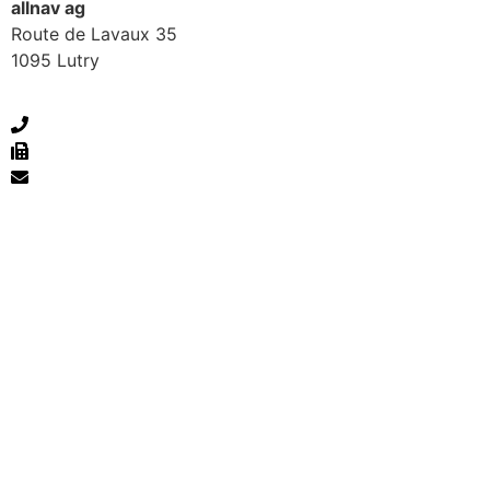
allnav ag
Route de Lavaux 35
1095 Lutry
+41 24 550 22 15
+41 24 550 22 16
romandie@allnav.com
Kontakt
Impressum
Datenschutzerklärung