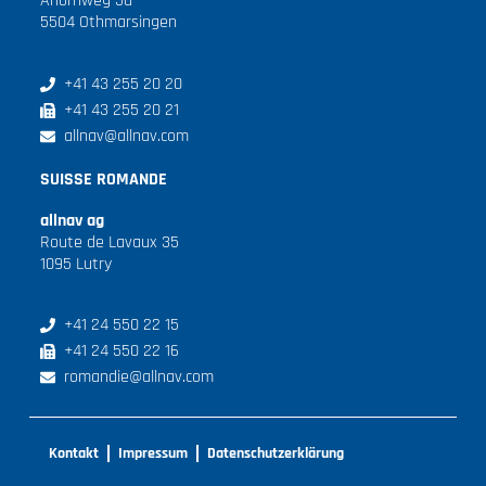
Ahornweg 5a
5504 Othmarsingen
+41 43 255 20 20
+41 43 255 20 21
allnav@allnav.com
SUISSE ROMANDE
allnav ag
Route de Lavaux 35
1095 Lutry
+41 24 550 22 15
+41 24 550 22 16
romandie@allnav.com
Kontakt
Impressum
Datenschutzerklärung