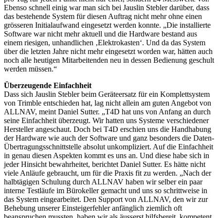
Ebenso schnell einig war man sich bei Jauslin Stebler darüber, dass
das bestehende System für diesen Auftrag nicht mehr ohne einen
grösseren Initialaufwand eingesetzt werden konnte. „Die installierte
Software war nicht mehr aktuell und die Hardware bestand aus
einem riesigen, unhandlichen ‚Elektrokasten‘. Und da das System
über die letzten Jahre nicht mehr eingesetzt worden war, hätten auch
noch alle heutigen Mitarbeitenden neu in dessen Bedienung geschult
werden müssen.“
Überzeugende Einfachheit
Dass sich Jauslin Stebler beim Geräteersatz für ein Komplettsystem
von Trimble entschieden hat, lag nicht allein am guten Angebot von
ALLNAV, meint Daniel Sutter. „T4D hat uns von Anfang an durch
seine Einfachheit überzeugt. Wir hatten uns Systeme verschiedener
Hersteller angeschaut. Doch bei T4D erschien uns die Handhabung
der Hardware wie auch der Software und ganz besonders die Daten-
Übertragungsschnittstelle absolut unkompliziert. Auf die Einfachheit
in genau diesen Aspekten kommt es uns an. Und diese habe sich in
jeder Hinsicht bewahrheitet, berichtet Daniel Sutter. Es hätte nicht
viele Anläufe gebraucht, um für die Praxis fit zu werden. „Nach der
halbtägigen Schulung durch ALLNAV haben wir selber ein paar
interne Testläufe im Bürokeller gemacht und uns so schrittweise in
das System eingearbeitet. Den Support von ALLNAV, den wir zur
Behebung unserer Einsteigerfehler anfänglich ziemlich oft
beanspruchen mussten, haben wir als äusserst hilfsbereit, kompetent