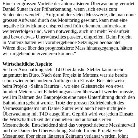
Einer der grossen Vorteile der automatisieren Überwachung verortet
Daniel Sutter in der Früherkennung, wenn ‚sich etwas zum
Schlechten wendet‘. „Aufgrund der vielen Messwerte, die man ohne
grossen Aufwand durch das Monitoring gewinnt, kann man eine
negative Entwicklung entsprechend früh erkennen, aufmerksam
weiterverfolgen und, wenn notwendig, auch mit mehr Vorlaufzeit
und bevor etwas Unerwünschtes passiert, eingreifen. Beim Projekt
in Muttenz hatten wir vorübergehende Setzungen beobachtet.
Wären diese über das prognostizierte Mass hinausgegangen, hätten
wir umgehend intervenieren können.“
Wirtschaftliche Aspekte
Seit der Anschaffung steht T4D bei Jauslin Stebler kaum mehr
ungenutzt im Büro. Nach dem Projekt in Muttenz war sie bereits
schon wieder bei anderen Aufträgen im Einsatz. Beispielsweise
beim Projekt «Salina Raurica», wo eine Gleisstrecke von etwa
hundert Metern samt Fahrleitungsmasten überwacht werden musste,
weil im Rahmen des Bauprojekts eine neue Unterführung durch den
Bahndamm gebaut wurde. Trotz der grossen Zufriedenheit des
Vermessungsteams um Daniel Sutter wird auch heute nicht jede
Überwachung mit T4D ausgeführt. Geprüft wird vor jedem Einsatz
die Wirtschaftlichkeit der manuellen und automatisierten
Messmethode. Entscheidend sind das vorgeschriebene Messintervall
und die Dauer der Überwachung. Sobald für ein Projekt viele
Messungen über einen längeren Zeitraum verlangt werden, lohnt