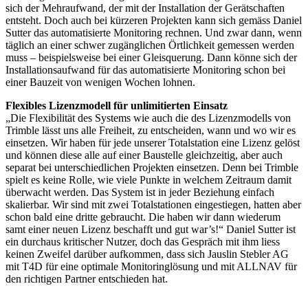
sich der Mehraufwand, der mit der Installation der Gerätschaften
entsteht. Doch auch bei kürzeren Projekten kann sich gemäss Daniel
Sutter das automatisierte Monitoring rechnen. Und zwar dann, wenn
täglich an einer schwer zugänglichen Örtlichkeit gemessen werden
muss – beispielsweise bei einer Gleisquerung. Dann könne sich der
Installationsaufwand für das automatisierte Monitoring schon bei
einer Bauzeit von wenigen Wochen lohnen.
Flexibles Lizenzmodell für unlimitierten Einsatz
„Die Flexibilität des Systems wie auch die des Lizenzmodells von
Trimble lässt uns alle Freiheit, zu entscheiden, wann und wo wir es
einsetzen. Wir haben für jede unserer Totalstation eine Lizenz gelöst
und können diese alle auf einer Baustelle gleichzeitig, aber auch
separat bei unterschiedlichen Projekten einsetzen. Denn bei Trimble
spielt es keine Rolle, wie viele Punkte in welchem Zeitraum damit
überwacht werden. Das System ist in jeder Beziehung einfach
skalierbar. Wir sind mit zwei Totalstationen eingestiegen, hatten aber
schon bald eine dritte gebraucht. Die haben wir dann wiederum
samt einer neuen Lizenz beschafft und gut war’s!“ Daniel Sutter ist
ein durchaus kritischer Nutzer, doch das Gespräch mit ihm liess
keinen Zweifel darüber aufkommen, dass sich Jauslin Stebler AG
mit T4D für eine optimale Monitoringlösung und mit ALLNAV für
den richtigen Partner entschieden hat.