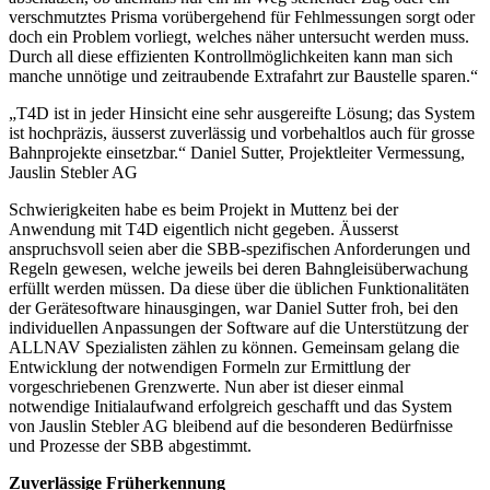
verschmutztes Prisma vorübergehend für Fehlmessungen sorgt oder
doch ein Problem vorliegt, welches näher untersucht werden muss.
Durch all diese effizienten Kontrollmöglichkeiten kann man sich
manche unnötige und zeitraubende Extrafahrt zur Baustelle sparen.“
„T4D ist in jeder Hinsicht eine sehr ausgereifte Lösung; das System
ist hochpräzis, äusserst zuverlässig und vorbehaltlos auch für grosse
Bahnprojekte einsetzbar.“ Daniel Sutter, Projektleiter Vermessung,
Jauslin Stebler AG
Schwierigkeiten habe es beim Projekt in Muttenz bei der
Anwendung mit T4D eigentlich nicht gegeben. Äusserst
anspruchsvoll seien aber die SBB-spezifischen Anforderungen und
Regeln gewesen, welche jeweils bei deren Bahngleisüberwachung
erfüllt werden müssen. Da diese über die üblichen Funktionalitäten
der Gerätesoftware hinausgingen, war Daniel Sutter froh, bei den
individuellen Anpassungen der Software auf die Unterstützung der
ALLNAV Spezialisten zählen zu können. Gemeinsam gelang die
Entwicklung der notwendigen Formeln zur Ermittlung der
vorgeschriebenen Grenzwerte. Nun aber ist dieser einmal
notwendige Initialaufwand erfolgreich geschafft und das System
von Jauslin Stebler AG bleibend auf die besonderen Bedürfnisse
und Prozesse der SBB abgestimmt.
Zuverlässige Früherkennung