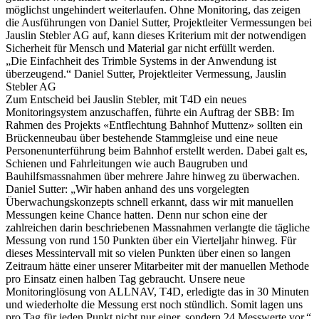
möglichst ungehindert weiterlaufen. Ohne Monitoring, das zeigen
die Ausführungen von Daniel Sutter, Projektleiter Vermessungen bei
Jauslin Stebler AG auf, kann dieses Kriterium mit der notwendigen
Sicherheit für Mensch und Material gar nicht erfüllt werden.
„Die Einfachheit des Trimble Systems in der Anwendung ist
überzeugend.“ Daniel Sutter, Projektleiter Vermessung, Jauslin
Stebler AG
Zum Entscheid bei Jauslin Stebler, mit T4D ein neues
Monitoringsystem anzuschaffen, führte ein Auftrag der SBB: Im
Rahmen des Projekts «Entflechtung Bahnhof Muttenz» sollten ein
Brückenneubau über bestehende Stammgleise und eine neue
Personenunterführung beim Bahnhof erstellt werden. Dabei galt es,
Schienen und Fahrleitungen wie auch Baugruben und
Bauhilfsmassnahmen über mehrere Jahre hinweg zu überwachen.
Daniel Sutter: „Wir haben anhand des uns vorgelegten
Überwachungskonzepts schnell erkannt, dass wir mit manuellen
Messungen keine Chance hatten. Denn nur schon eine der
zahlreichen darin beschriebenen Massnahmen verlangte die tägliche
Messung von rund 150 Punkten über ein Vierteljahr hinweg. Für
dieses Messintervall mit so vielen Punkten über einen so langen
Zeitraum hätte einer unserer Mitarbeiter mit der manuellen Methode
pro Einsatz einen halben Tag gebraucht. Unsere neue
Monitoringlösung von ALLNAV, T4D, erledigte das in 30 Minuten
und wiederholte die Messung erst noch stündlich. Somit lagen uns
pro Tag für jeden Punkt nicht nur einer, sondern 24 Messwerte vor.“