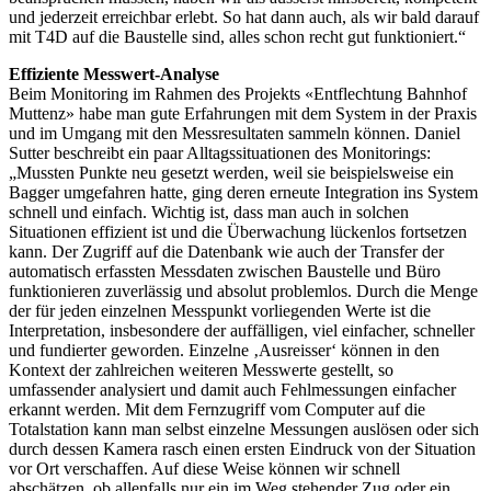
und jederzeit erreichbar erlebt. So hat dann auch, als wir bald darauf
mit T4D auf die Baustelle sind, alles schon recht gut funktioniert.“
Effiziente Messwert-Analyse
Beim Monitoring im Rahmen des Projekts «Entflechtung Bahnhof
Muttenz» habe man gute Erfahrungen mit dem System in der Praxis
und im Umgang mit den Messresultaten sammeln können. Daniel
Sutter beschreibt ein paar Alltagssituationen des Monitorings:
„Mussten Punkte neu gesetzt werden, weil sie beispielsweise ein
Bagger umgefahren hatte, ging deren erneute Integration ins System
schnell und einfach. Wichtig ist, dass man auch in solchen
Situationen effizient ist und die Überwachung lückenlos fortsetzen
kann. Der Zugriff auf die Datenbank wie auch der Transfer der
automatisch erfassten Messdaten zwischen Baustelle und Büro
funktionieren zuverlässig und absolut problemlos. Durch die Menge
der für jeden einzelnen Messpunkt vorliegenden Werte ist die
Interpretation, insbesondere der auffälligen, viel einfacher, schneller
und fundierter geworden. Einzelne ‚Ausreisser‘ können in den
Kontext der zahlreichen weiteren Messwerte gestellt, so
umfassender analysiert und damit auch Fehlmessungen einfacher
erkannt werden. Mit dem Fernzugriff vom Computer auf die
Totalstation kann man selbst einzelne Messungen auslösen oder sich
durch dessen Kamera rasch einen ersten Eindruck von der Situation
vor Ort verschaffen. Auf diese Weise können wir schnell
abschätzen, ob allenfalls nur ein im Weg stehender Zug oder ein